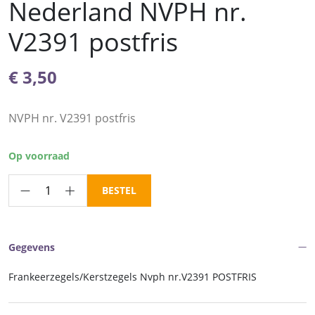
Nederland NVPH nr.
V2391 postfris
€
3,50
NVPH nr. V2391 postfris
Op voorraad
Frankeerzegels
BESTEL
Nederland
NVPH
nr.
Gegevens
V2391
postfris
Frankeerzegels/Kerstzegels Nvph nr.V2391 POSTFRIS
aantal