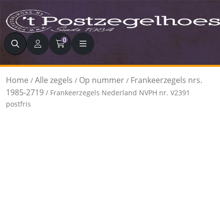
Zoeken
0
Home
Alle zegels
Op nummer
Frankeerzegels nrs.
/
/
/
1985-2719
/ Frankeerzegels Nederland NVPH nr. V2391
postfris