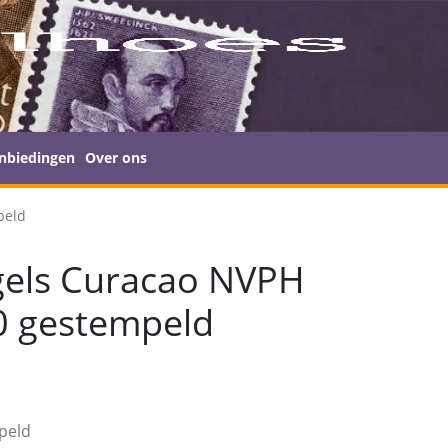
nbiedingen
Over ons
peld
gels Curacao NVPH
0 gestempeld
peld