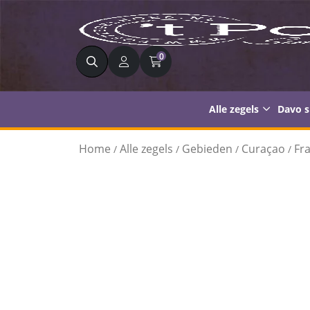
Zoeken
0
Alle zegels
Davo 
Home
Alle zegels
Gebieden
Curaçao
Fr
/
/
/
/