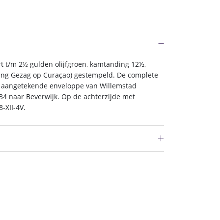
rt t/m 2½ gulden olijfgroen, kamtanding 12½,
ging Gezag op Curaçao) gestempeld. De complete
en aangetekende enveloppe van Willemstad
4 naar Beverwijk. Op de achterzijde met
-XII-4V.