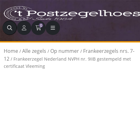
Zoeken
0
Home
Alle zegels
Op nummer
Frankeerzegels nrs. 7-
/
/
/
12
/ Frankeerzegel Nederland NVPH nr. 9IIB gestempeld met
certificaat Vleeming