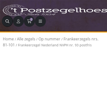
Zoeken
0
Home
Alle zegels
Op nummer
Frankeerzegels nrs.
/
/
/
81-101
/ Frankeerzegel Nederland NVPH nr. 93 postfris