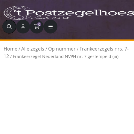
Zoeken
0
Home
Alle zegels
Op nummer
Frankeerzegels nrs. 7-
/
/
/
12
/ Frankeerzegel Nederland NVPH nr. 7 gestempeld (iii)