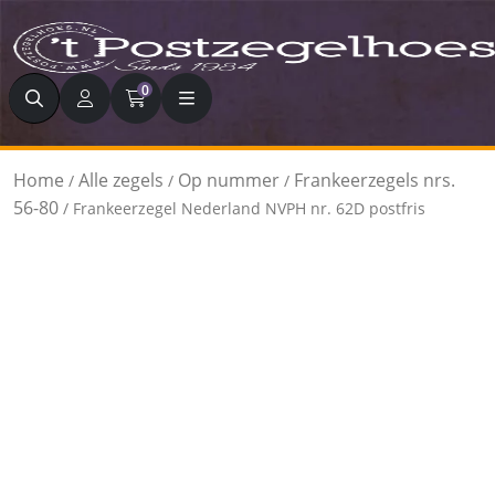
Zoeken
0
Home
Alle zegels
Op nummer
Frankeerzegels nrs.
/
/
/
56-80
/ Frankeerzegel Nederland NVPH nr. 62D postfris