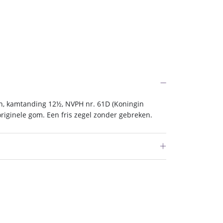
n, kamtanding 12½, NVPH nr. 61D (Koningin
riginele gom. Een fris zegel zonder gebreken.