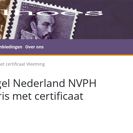
nbiedingen
Over ons
t certificaat Vleeming
gel Nederland NVPH
ris met certificaat