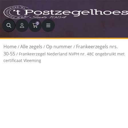
Zoeken
0
Home
Alle zegels
Op nummer
Frankeerzegels nrs.
/
/
/
30-55
/ Frankeerzegel Nederland NVPH nr. 48C ongebruikt met
certificaat Vleeming