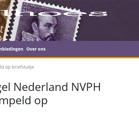
nbiedingen
Over ons
d op briefstukje
gel Nederland NVPH
empeld op