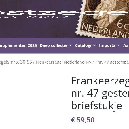
supplementen 2025
Davo collectie
Catalogi
Importa
Aa
gels nrs. 30-55
/ Frankeerzegel Nederland NVPH nr. 47 gestempel
Frankeerze
nr. 47 gest
briefstukje
€
59,50