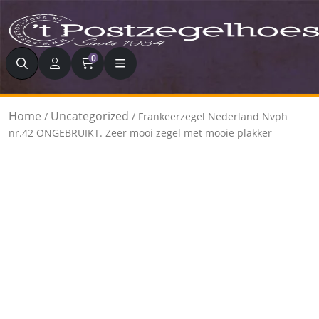
Zoeken
0
Home
Uncategorized
/
/ Frankeerzegel Nederland Nvph
nr.42 ONGEBRUIKT. Zeer mooi zegel met mooie plakker