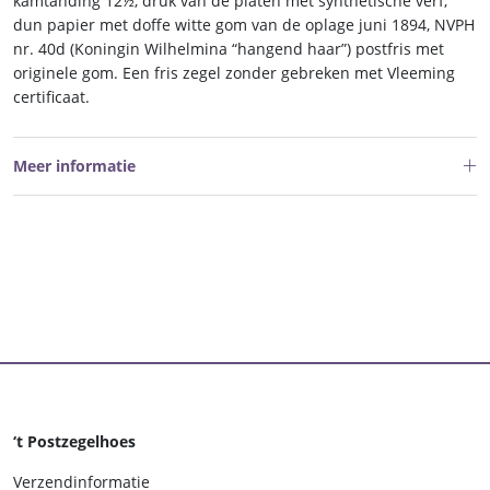
kamtanding 12½, druk van de platen met synthetische verf,
dun papier met doffe witte gom van de oplage juni 1894, NVPH
nr. 40d (Koningin Wilhelmina “hangend haar”) postfris met
originele gom. Een fris zegel zonder gebreken met Vleeming
certificaat.
Meer informatie
‘t Postzegelhoes
Verzendinformatie