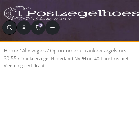
Zoeken
0
Home
Alle zegels
Op nummer
Frankeerzegels nrs.
/
/
/
30-55
/ Frankeerzegel Nederland NVPH nr. 40d postfris met
Vleeming certificaat