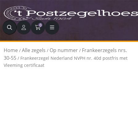
Zoeken
0
Home
Alle zegels
Op nummer
Frankeerzegels nrs.
/
/
/
30-55
/ Frankeerzegel Nederland NVPH nr. 40d postfris met
Vleeming certificaat