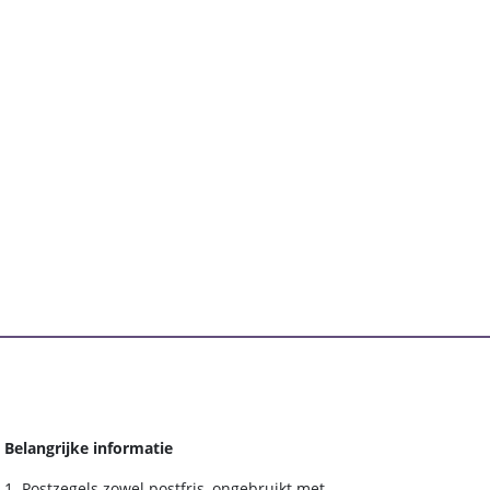
Belangrijke informatie
Postzegels zowel postfris, ongebruikt met