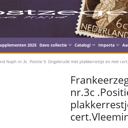
supplementen 2025
Davo collectie
Catalogi
Importa
Aa
nd Nvph nr.3c .Positie 9. Ongebruikt met plakkerrestje en met cert
Frankeerze
nr.3c .Posit
plakkerrest
cert.Vleemi