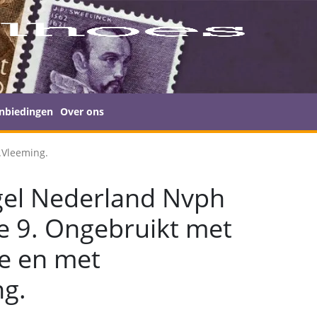
nbiedingen
Over ons
.Vleeming.
gel Nederland Nvph
ie 9. Ongebruikt met
je en met
ng.