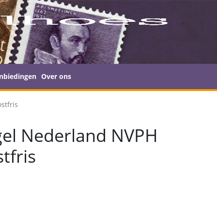
nbiedingen
Over ons
stfris
gel Nederland NVPH
tfris