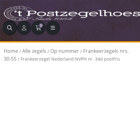
Zoeken
0
Home
Alle zegels
Op nummer
Frankeerzegels nrs.
/
/
/
30-55
/ Frankeerzegel Nederland NVPH nr. 34d postfris