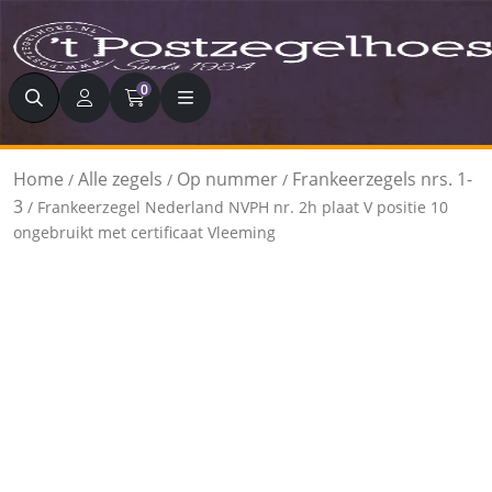
Zoeken
0
Home
Alle zegels
Op nummer
Frankeerzegels nrs. 1-
/
/
/
3
/ Frankeerzegel Nederland NVPH nr. 2h plaat V positie 10
ongebruikt met certificaat Vleeming