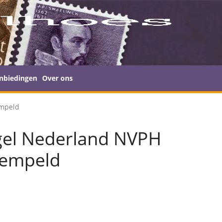
nbiedingen
Over ons
empeld
gel Nederland NVPH
tempeld