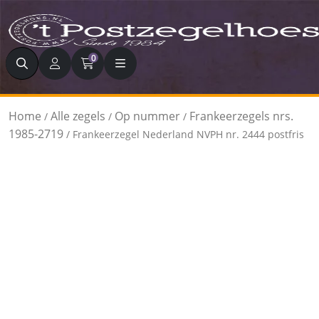
Zoeken
0
Home
Alle zegels
Op nummer
Frankeerzegels nrs.
/
/
/
1985-2719
/ Frankeerzegel Nederland NVPH nr. 2444 postfris