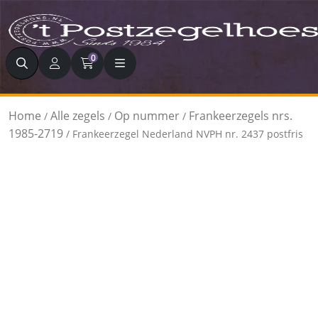
Zoeken
0
Home
Alle zegels
Op nummer
Frankeerzegels nrs.
/
/
/
1985-2719
/ Frankeerzegel Nederland NVPH nr. 2437 postfris