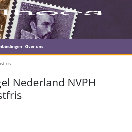
nbiedingen
Over ons
stfris
gel Nederland NVPH
tfris