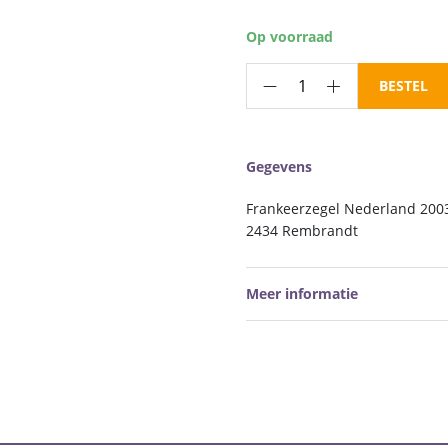
Op voorraad
Frankeerzegel
BESTEL
Nederland
NVPH
nr.
Gegevens
2434
postfris
Frankeerzegel Nederland 2003
aantal
2434 Rembrandt
Meer informatie