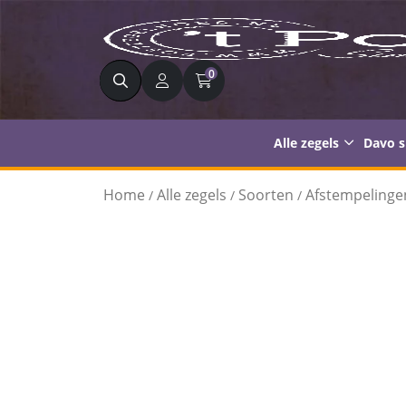
Zoeken
0
Alle zegels
Davo 
Home
Alle zegels
Soorten
Afstempelinge
/
/
/