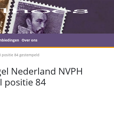
nbiedingen
Over ons
I positie 84 gestempeld
gel Nederland NVPH
I positie 84