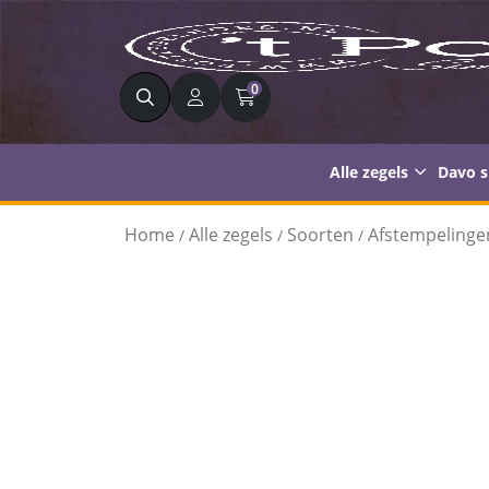
Zoeken
0
Alle zegels
Davo 
Home
Alle zegels
Soorten
Afstempelinge
/
/
/