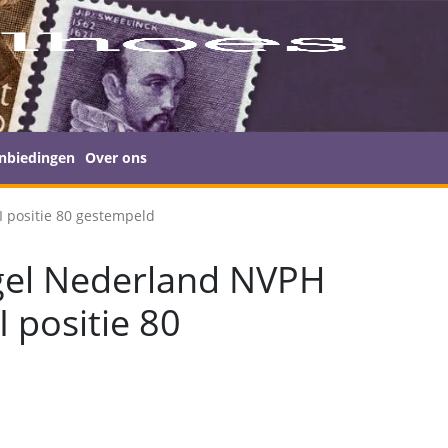
nbiedingen
Over ons
I positie 80 gestempeld
gel Nederland NVPH
I positie 80