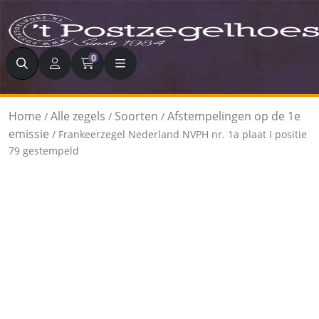
Zoeken
0
Home
Alle zegels
Soorten
Afstempelingen op de 1e
/
/
/
emissie
/ Frankeerzegel Nederland NVPH nr. 1a plaat I positie
79 gestempeld