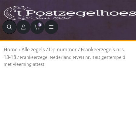
Zoeken
0
Home
Alle zegels
Op nummer
Frankeerzegels nrs.
/
/
/
13-18
/ Frankeerzegel Nederland NVPH nr. 18D gestempeld
met Vleeming attest