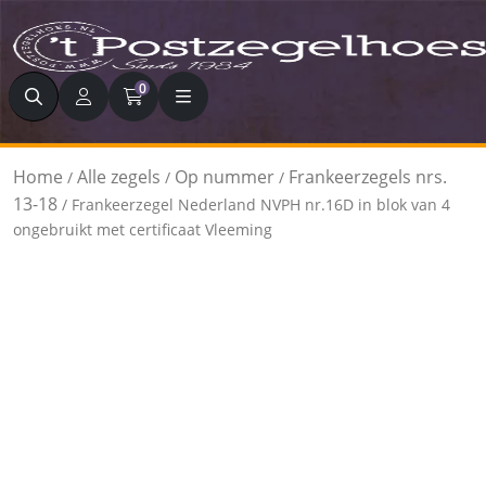
Zoeken
0
Home
Alle zegels
Op nummer
Frankeerzegels nrs.
/
/
/
13-18
/ Frankeerzegel Nederland NVPH nr.16D in blok van 4
ongebruikt met certificaat Vleeming