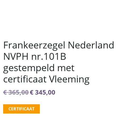
Frankeerzegel Nederland
NVPH nr.101B
gestempeld met
certificaat Vleeming
Oorspronkelijke
Huidige
€
365,00
€
345,00
prijs
prijs
was:
is:
CERTIFICAAT
€ 365,00.
€ 345,00.