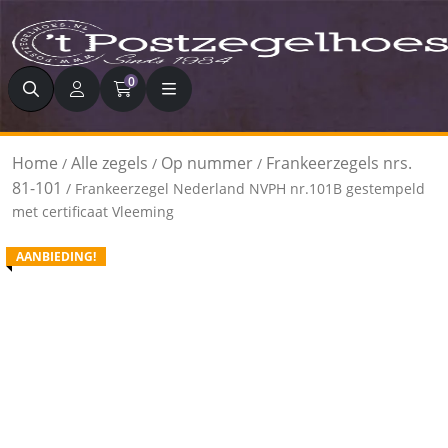
Zoeken
0
Home
Alle zegels
Op nummer
Frankeerzegels nrs.
/
/
/
81-101
/ Frankeerzegel Nederland NVPH nr.101B gestempeld
met certificaat Vleeming
AANBIEDING!