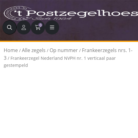
Zoeken
0
Home
Alle zegels
Op nummer
Frankeerzegels nrs. 1-
/
/
/
3
/ Frankeerzegel Nederland NVPH nr. 1 verticaal paar
gestempeld