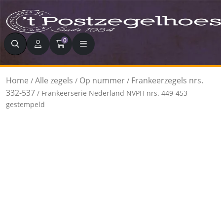
Zoeken
0
Home
Alle zegels
Op nummer
Frankeerzegels nrs.
/
/
/
332-537
/ Frankeerserie Nederland NVPH nrs. 449-453
gestempeld