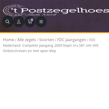
Zoeken
0
Home
Alle zegels
Soorten
FDC Jaargangen
/
/
/
/ FDC
Nederland. Complete jaargang 2009 Nvph nrs.581 t/m 599
Onbeschreven en met open klep