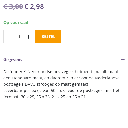
Oorspronkelijke
Huidige
€
3,00
€
2,98
prijs
prijs
was:
is:
Op voorraad
€ 3,00.
€ 2,98.
DAVO
BESTEL
Cristal
stroken
Nederland
Gegevens
maat
36
De “oudere” Nederlandse postzegels hebben bijna allemaal
x
een standaard maat, en daarom zijn er voor de Nederlandse
25
postzegels DAVO strookjes op maat gemaakt.
Leverbaar per pakje van 50 stuks voor de postzegels met het
aantal
formaat: 36 x 25, 25 x 36, 21 x 25 en 25 x 21.