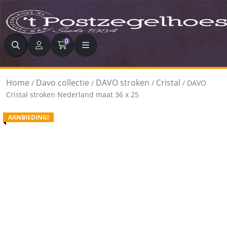
Zoeken
0
Home
Davo collectie
DAVO stroken
Cristal
/
/
/
/ DAVO
Cristal stroken Nederland maat 36 x 25
AANBIEDING!