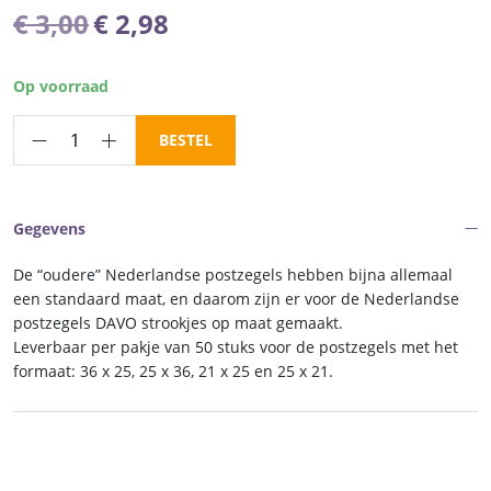
Oorspronkelijke
Huidige
€
3,00
€
2,98
prijs
prijs
was:
is:
Op voorraad
€ 3,00.
€ 2,98.
DAVO
BESTEL
Cristal
stroken
Nederland
Gegevens
maat
25
De “oudere” Nederlandse postzegels hebben bijna allemaal
x
een standaard maat, en daarom zijn er voor de Nederlandse
21
postzegels DAVO strookjes op maat gemaakt.
Leverbaar per pakje van 50 stuks voor de postzegels met het
aantal
formaat: 36 x 25, 25 x 36, 21 x 25 en 25 x 21.