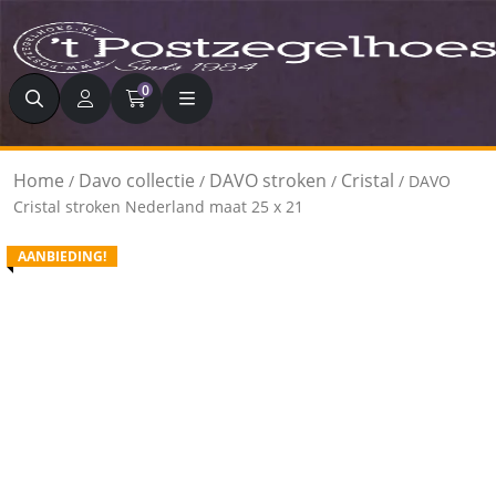
Zoeken
0
Home
Davo collectie
DAVO stroken
Cristal
/
/
/
/ DAVO
Cristal stroken Nederland maat 25 x 21
AANBIEDING!