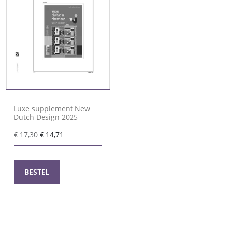
Luxe supplement New
Dutch Design 2025
Oorspronkelijke
Huidige
€
17,30
€
14,71
prijs
prijs
was:
is:
€ 17,30.
€ 14,71.
BESTEL