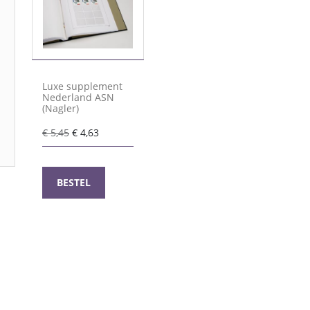
Luxe supplement
Nederland ASN
(Nagler)
Oorspronkelijke
Huidige
€
5,45
€
4,63
prijs
prijs
was:
is:
€ 5,45.
€ 4,63.
BESTEL