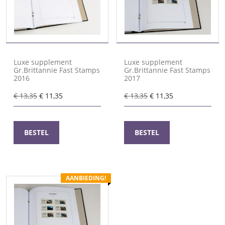
Luxe supplement
Luxe supplement
Gr.Brittannie Fast Stamps
Gr.Brittannie Fast Stamps
2016
2017
Oorspronkelijke
Huidige
Oorspronkelijke
Huidige
€
13,35
€
11,35
€
13,35
€
11,35
prijs
prijs
prijs
prijs
was:
is:
was:
is:
€ 13,35.
€ 11,35.
€ 13,35.
€ 11,35.
BESTEL
BESTEL
AANBIEDING!