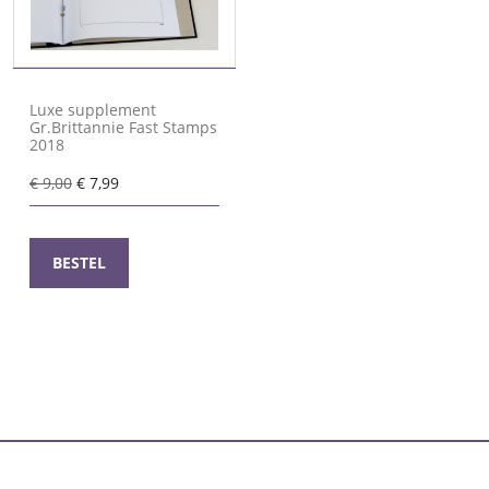
Luxe supplement
Gr.Brittannie Fast Stamps
2018
Oorspronkelijke
Huidige
€
9,00
€
7,99
prijs
prijs
was:
is:
€ 9,00.
€ 7,99.
BESTEL