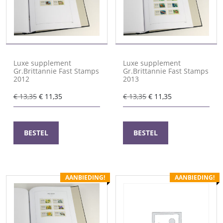
Luxe supplement
Luxe supplement
Gr.Brittannie Fast Stamps
Gr.Brittannie Fast Stamps
2012
2013
Oorspronkelijke
Huidige
Oorspronkelijke
Huidige
€
13,35
€
11,35
€
13,35
€
11,35
prijs
prijs
prijs
prijs
was:
is:
was:
is:
€ 13,35.
€ 11,35.
€ 13,35.
€ 11,35.
BESTEL
BESTEL
AANBIEDING!
AANBIEDING!