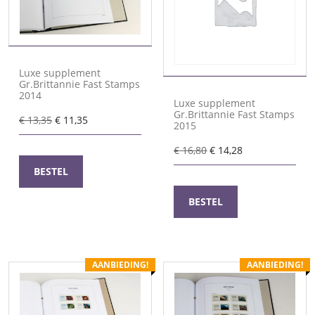
Luxe supplement
Gr.Brittannie Fast Stamps
2014
Luxe supplement
Gr.Brittannie Fast Stamps
Oorspronkelijke
Huidige
€
13,35
€
11,35
2015
prijs
prijs
Oorspronkelijke
Huidige
was:
is:
€
16,80
€
14,28
prijs
prijs
€ 13,35.
€ 11,35.
BESTEL
was:
is:
€ 16,80.
€ 14,28.
BESTEL
AANBIEDING!
AANBIEDING!