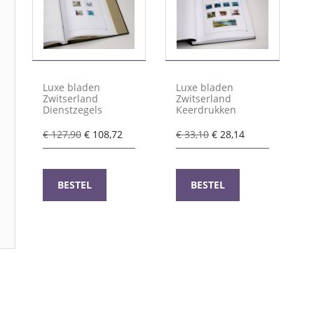
Luxe bladen
Luxe bladen
Zwitserland
Zwitserland
Dienstzegels
Keerdrukken
Oorspronkelijke
Huidige
Oorspronkelijke
Huidige
€
127,90
€
108,72
€
33,10
€
28,14
prijs
prijs
prijs
prijs
was:
is:
was:
is:
€ 127,90.
€ 108,72.
€ 33,10.
€ 28,14.
BESTEL
BESTEL