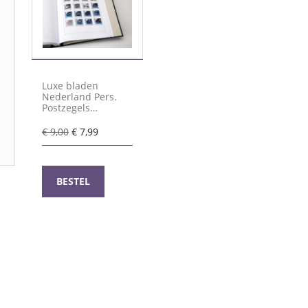
Luxe bladen
Nederland Pers.
Postzegels
Nederpop 2012
Oorspronkelijke
Huidige
€
9,00
€
7,99
prijs
prijs
was:
is:
€ 9,00.
€ 7,99.
BESTEL