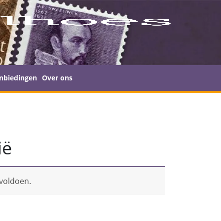
nbiedingen
Over ons
ië
 voldoen.