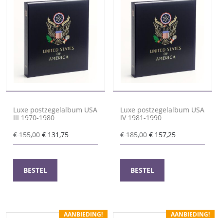
Luxe postzegelalbum USA
Luxe postzegelalbum USA
III 1970-1980
IV 1981-1990
Oorspronkelijke
Huidige
Oorspronkelijke
Huidige
€
155,00
€
131,75
€
185,00
€
157,25
prijs
prijs
prijs
prijs
was:
is:
was:
is:
€ 155,00.
€ 131,75.
€ 185,00.
€ 157,25.
BESTEL
BESTEL
AANBIEDING!
AANBIEDING!