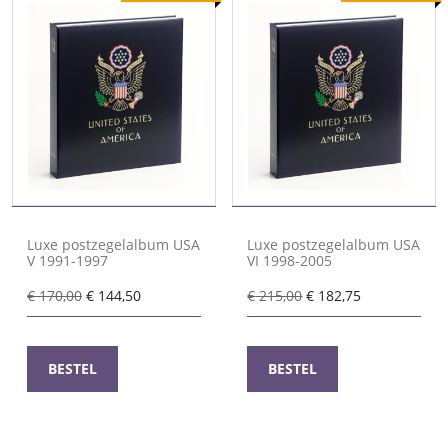
Luxe postzegelalbum USA
Luxe postzegelalbum USA
V 1991-1997
VI 1998-2005
Oorspronkelijke
Huidige
Oorspronkelijke
Huidige
€
170,00
€
144,50
€
215,00
€
182,75
prijs
prijs
prijs
prijs
was:
is:
was:
is:
€ 170,00.
€ 144,50.
€ 215,00.
€ 182,75.
BESTEL
BESTEL