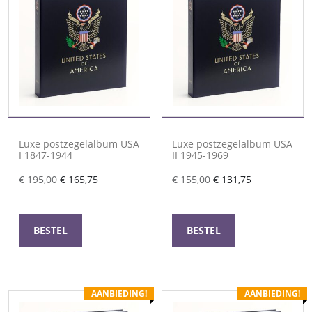
Luxe postzegelalbum USA
Luxe postzegelalbum USA
I 1847-1944
II 1945-1969
Oorspronkelijke
Huidige
Oorspronkelijke
Huidige
€
195,00
€
165,75
€
155,00
€
131,75
prijs
prijs
prijs
prijs
was:
is:
was:
is:
€ 195,00.
€ 165,75.
€ 155,00.
€ 131,75.
BESTEL
BESTEL
AANBIEDING!
AANBIEDING!