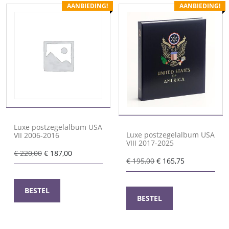
AANBIEDING!
AANBIEDING!
Luxe postzegelalbum USA
Luxe postzegelalbum USA
VII 2006-2016
VIII 2017-2025
Oorspronkelijke
Huidige
€
220,00
€
187,00
Oorspronkelijke
Huidige
€
195,00
€
165,75
prijs
prijs
prijs
prijs
was:
is:
was:
is:
€ 220,00.
€ 187,00.
BESTEL
€ 195,00.
€ 165,75.
BESTEL