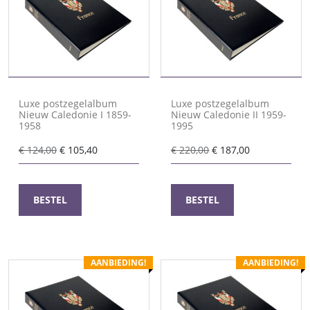
Luxe postzegelalbum
Luxe postzegelalbum
Nieuw Caledonie I 1859-
Nieuw Caledonie II 1959-
1958
1995
Oorspronkelijke
Huidige
Oorspronkelijke
Huidige
€
124,00
€
105,40
€
220,00
€
187,00
prijs
prijs
prijs
prijs
was:
is:
was:
is:
€ 124,00.
€ 105,40.
€ 220,00.
€ 187,00.
BESTEL
BESTEL
AANBIEDING!
AANBIEDING!