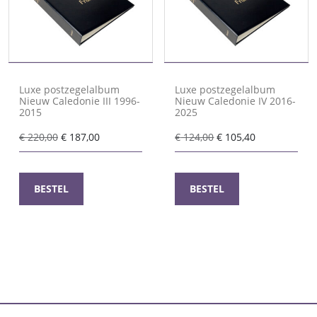
Luxe postzegelalbum
Luxe postzegelalbum
Nieuw Caledonie III 1996-
Nieuw Caledonie IV 2016-
2015
2025
Oorspronkelijke
Huidige
Oorspronkelijke
Huidige
€
220,00
€
187,00
€
124,00
€
105,40
prijs
prijs
prijs
prijs
was:
is:
was:
is:
€ 220,00.
€ 187,00.
€ 124,00.
€ 105,40.
BESTEL
BESTEL