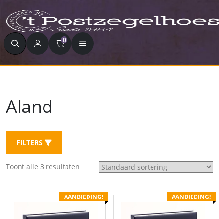
Zoeken
0
Aland
FILTERS
Toont alle 3 resultaten
AANBIEDING!
AANBIEDING!