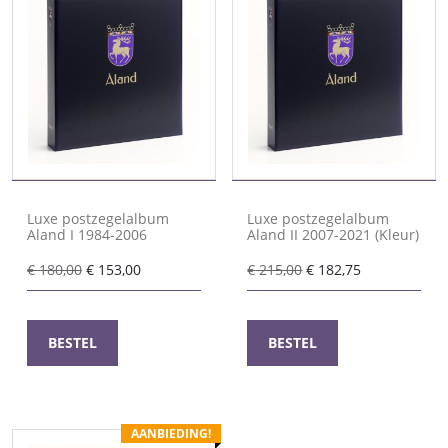
Luxe postzegelalbum
Luxe postzegelalbum
Aland I 1984-2006
Aland II 2007-2021 (Kleur)
Oorspronkelijke
Huidige
Oorspronkelijke
Huidige
€
180,00
€
153,00
€
215,00
€
182,75
prijs
prijs
prijs
prijs
was:
is:
was:
is:
€ 180,00.
€ 153,00.
€ 215,00.
€ 182,75.
BESTEL
BESTEL
AANBIEDING!