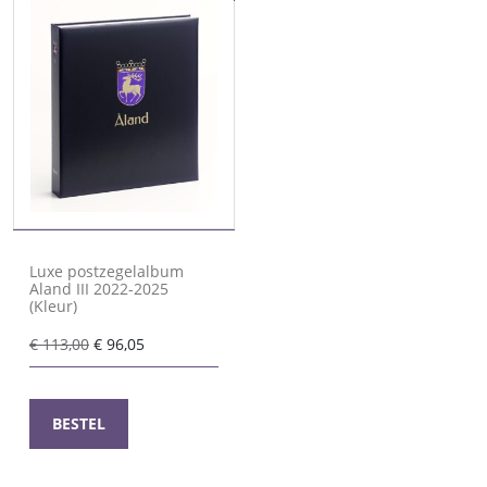
Luxe postzegelalbum
Aland III 2022-2025
(Kleur)
Oorspronkelijke
Huidige
€
113,00
€
96,05
prijs
prijs
was:
is:
€ 113,00.
€ 96,05.
BESTEL