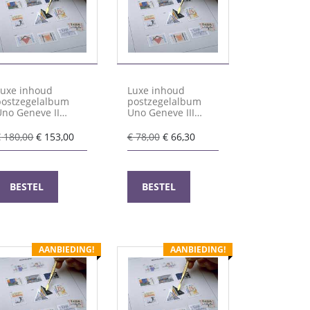
Luxe inhoud
Luxe inhoud
postzegelalbum
postzegelalbum
Uno Geneve II
Uno Geneve III
2007-2021
2022-2025
Oorspronkelijke
Huidige
Oorspronkelijke
Huidige
€
180,00
€
153,00
€
78,00
€
66,30
prijs
prijs
prijs
prijs
was:
is:
was:
is:
€ 180,00.
€ 153,00.
€ 78,00.
€ 66,30.
BESTEL
BESTEL
AANBIEDING!
AANBIEDING!