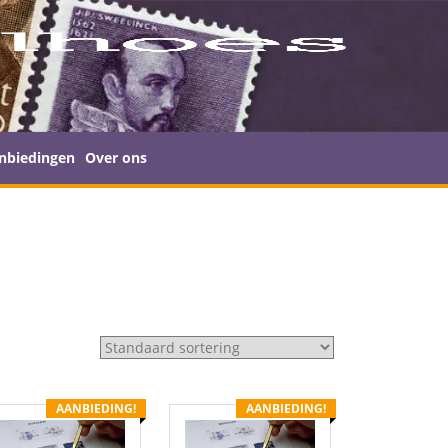
nbiedingen
Over ons
AANBIEDING!
AANBIEDING!