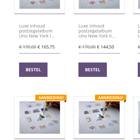
Luxe inhoud
Luxe inhoud
postzegelalbum
postzegelalbum
Uno New York I
Uno New York II
1951-1995
1996-2012
Oorspronkelijke
Huidige
Oorspronkelijke
Huidige
€
195,00
€
165,75
€
170,00
€
144,50
prijs
prijs
prijs
prijs
was:
is:
was:
is:
€ 195,00.
€ 165,75.
€ 170,00.
€ 144,50.
BESTEL
BESTEL
AANBIEDING!
AANBIEDING!