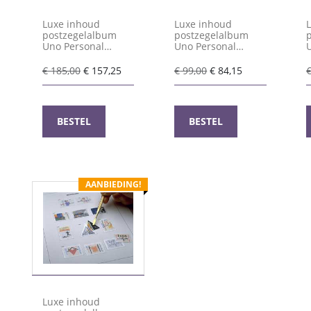
Luxe inhoud
Luxe inhoud
postzegelalbum
postzegelalbum
Uno Personal
Uno Personal
stamps I 2003-2018
stamps II 2019-
2024
Oorspronkelijke
Huidige
Oorspronkelijke
Huidige
€
185,00
€
157,25
€
99,00
€
84,15
prijs
prijs
prijs
prijs
was:
is:
was:
is:
€ 185,00.
€ 157,25.
€ 99,00.
€ 84,15.
BESTEL
BESTEL
AANBIEDING!
Luxe inhoud