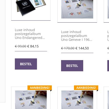
Luxe inhoud
Luxe inhoud
postzegelalbum
postzegelalbum
Uno Endangered
Uno Geneve I 1969-
Species I 1993-2025
2006
(Kleur)
Oorspronkelijke
Huidige
€
99,00
€
84,15
Oorspronkelijke
Huidige
€
170,00
€
144,50
prijs
prijs
prijs
prijs
was:
is:
was:
is:
€ 99,00.
€ 84,15.
€ 170,00.
€ 144,50.
BESTEL
BESTEL
AANBIEDING!
AANBIEDING!