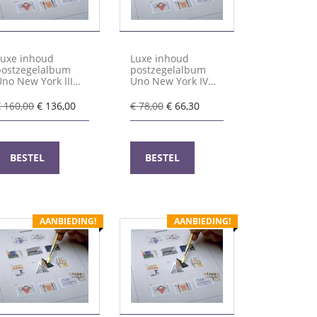
Luxe inhoud
Luxe inhoud
postzegelalbum
postzegelalbum
Uno New York III
Uno New York IV
2013-2021
2022-2025
Oorspronkelijke
Huidige
Oorspronkelijke
Huidige
€
160,00
€
136,00
€
78,00
€
66,30
prijs
prijs
prijs
prijs
was:
is:
was:
is:
€ 160,00.
€ 136,00.
€ 78,00.
€ 66,30.
BESTEL
BESTEL
AANBIEDING!
AANBIEDING!