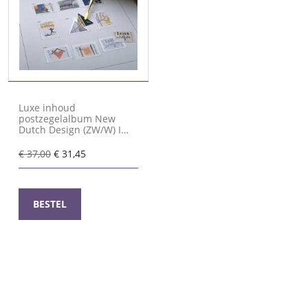
Luxe inhoud
postzegelalbum New
Dutch Design (ZW/W) I
2025-
Oorspronkelijke
Huidige
€
37,00
€
31,45
prijs
prijs
was:
is:
€ 37,00.
€ 31,45.
BESTEL