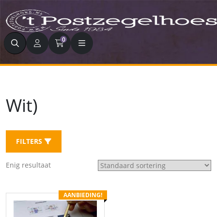
Zoeken
0
Wit)
FILTERS
Enig resultaat
AANBIEDING!