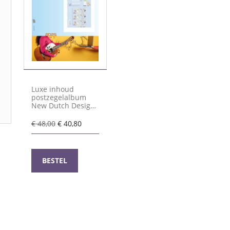
Luxe inhoud
postzegelalbum
New Dutch Design
(G.V.) I 2025- (Kleur)
Oorspronkelijke
Huidige
€
48,00
€
40,80
prijs
prijs
was:
is:
€ 48,00.
€ 40,80.
BESTEL