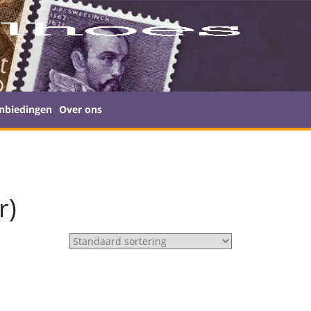
nbiedingen
Over ons
r)