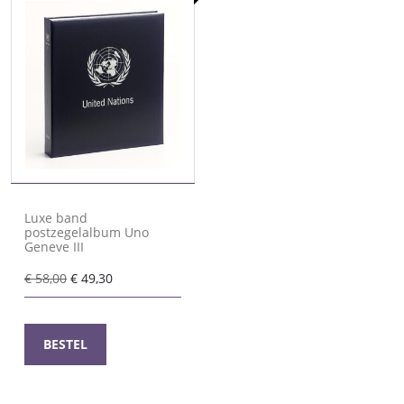
Luxe band
postzegelalbum Uno
Geneve III
Oorspronkelijke
Huidige
€
58,00
€
49,30
prijs
prijs
was:
is:
€ 58,00.
€ 49,30.
BESTEL