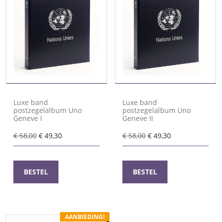
Luxe band
Luxe band
postzegelalbum Uno
postzegelalbum Uno
Geneve I
Geneve II
Oorspronkelijke
Huidige
Oorspronkelijke
Huidige
€
58,00
€
49,30
€
58,00
€
49,30
prijs
prijs
prijs
prijs
was:
is:
was:
is:
€ 58,00.
€ 49,30.
€ 58,00.
€ 49,30.
BESTEL
BESTEL
AANBIEDING!