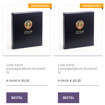
AANBIEDING!
AANBIEDING!
Luxe band
Luxe band
postzegelalbum Rusland
postzegelalbum Rusland
IV
IX
Oorspronkelijke
Huidige
Oorspronkelijke
Huidige
€
58,00
€
49,30
€
58,00
€
49,30
prijs
prijs
prijs
prijs
was:
is:
was:
is:
€ 58,00.
€ 49,30.
€ 58,00.
€ 49,30.
BESTEL
BESTEL