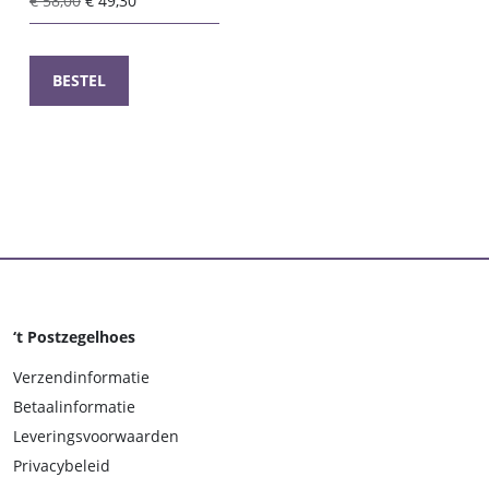
€
58,00
€
49,30
prijs
prijs
was:
is:
€ 58,00.
€ 49,30.
BESTEL
‘t Postzegelhoes
Verzendinformatie
Betaalinformatie
Leveringsvoorwaarden
Privacybeleid