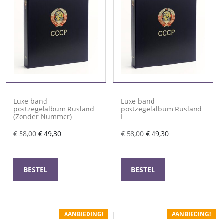
Luxe band
Luxe band
postzegelalbum Rusland
postzegelalbum Rusland
(Zonder Nummer)
I
Oorspronkelijke
Huidige
Oorspronkelijke
Huidige
€
58,00
€
49,30
€
58,00
€
49,30
prijs
prijs
prijs
prijs
was:
is:
was:
is:
€ 58,00.
€ 49,30.
€ 58,00.
€ 49,30.
BESTEL
BESTEL
AANBIEDING!
AANBIEDING!