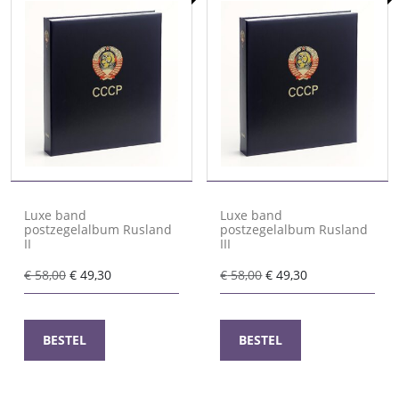
Luxe band
Luxe band
postzegelalbum Rusland
postzegelalbum Rusland
II
III
Oorspronkelijke
Huidige
Oorspronkelijke
Huidige
€
58,00
€
49,30
€
58,00
€
49,30
prijs
prijs
prijs
prijs
was:
is:
was:
is:
€ 58,00.
€ 49,30.
€ 58,00.
€ 49,30.
BESTEL
BESTEL