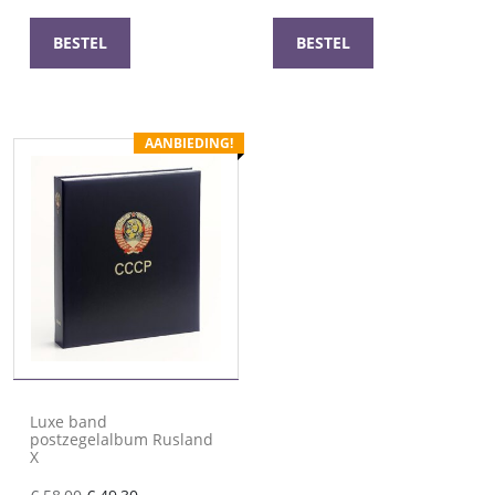
was:
is:
was:
is:
€ 58,00.
€ 49,30.
€ 58,00.
€ 49,30.
BESTEL
BESTEL
AANBIEDING!
Luxe band
postzegelalbum Rusland
X
Oorspronkelijke
Huidige