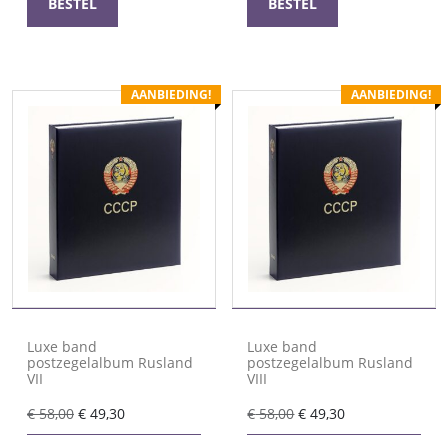
BESTEL
BESTEL
AANBIEDING!
AANBIEDING!
Luxe band
Luxe band
postzegelalbum Rusland
postzegelalbum Rusland
VII
VIII
Oorspronkelijke
Huidige
Oorspronkelijke
Huidige
€
58,00
€
49,30
€
58,00
€
49,30
prijs
prijs
prijs
prijs