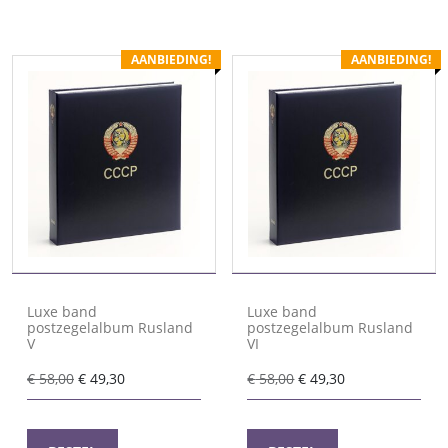
AANBIEDING!
AANBIEDING!
Luxe band
Luxe band
postzegelalbum Rusland
postzegelalbum Rusland
V
VI
Oorspronkelijke
Huidige
Oorspronkelijke
Huidige
€
58,00
€
49,30
€
58,00
€
49,30
prijs
prijs
prijs
prijs
was:
is:
was:
is:
€ 58,00.
€ 49,30.
€ 58,00.
€ 49,30.