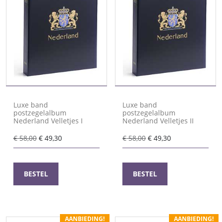
Luxe band
Luxe band
postzegelalbum
postzegelalbum
Nederland Velletjes I
Nederland Velletjes II
Oorspronkelijke
Huidige
Oorspronkelijke
Huidige
€
58,00
€
49,30
€
58,00
€
49,30
prijs
prijs
prijs
prijs
was:
is:
was:
is:
€ 58,00.
€ 49,30.
€ 58,00.
€ 49,30.
BESTEL
BESTEL
AANBIEDING!
AANBIEDING!