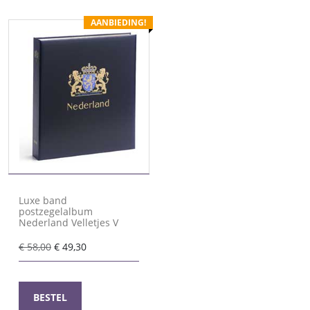
AANBIEDING!
Luxe band
postzegelalbum
Nederland Velletjes V
Oorspronkelijke
Huidige
€
58,00
€
49,30
prijs
prijs
was:
is:
€ 58,00.
€ 49,30.
BESTEL