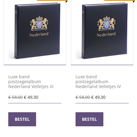
Luxe band
Luxe band
postzegelalbum
postzegelalbum
Nederland Velletjes III
Nederland Velletjes IV
Oorspronkelijke
Huidige
Oorspronkelijke
Huidige
€
58,00
€
49,30
€
58,00
€
49,30
prijs
prijs
prijs
prijs
was:
is:
was:
is:
€ 58,00.
€ 49,30.
€ 58,00.
€ 49,30.
BESTEL
BESTEL