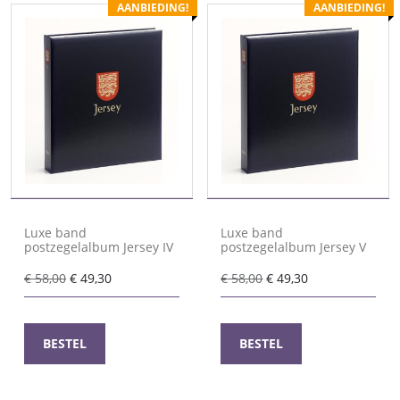
AANBIEDING!
AANBIEDING!
Luxe band
Luxe band
postzegelalbum Jersey IV
postzegelalbum Jersey V
Oorspronkelijke
Huidige
Oorspronkelijke
Huidige
€
58,00
€
49,30
€
58,00
€
49,30
prijs
prijs
prijs
prijs
was:
is:
was:
is:
€ 58,00.
€ 49,30.
€ 58,00.
€ 49,30.
BESTEL
BESTEL