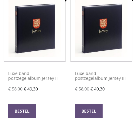
Luxe band
Luxe band
postzegelalbum Jersey II
postzegelalbum Jersey III
Oorspronkelijke
Huidige
Oorspronkelijke
Huidige
€
58,00
€
49,30
€
58,00
€
49,30
prijs
prijs
prijs
prijs
was:
is:
was:
is:
€ 58,00.
€ 49,30.
€ 58,00.
€ 49,30.
BESTEL
BESTEL