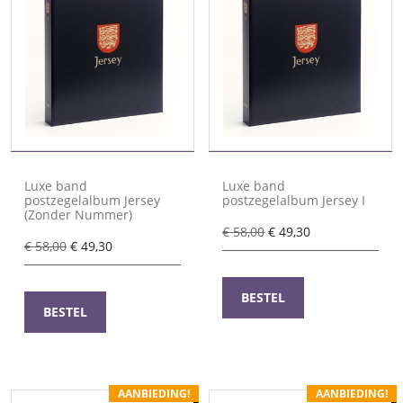
Luxe band
Luxe band
postzegelalbum Jersey
postzegelalbum Jersey I
(Zonder Nummer)
Oorspronkelijke
Huidige
€
58,00
€
49,30
Oorspronkelijke
Huidige
€
58,00
€
49,30
prijs
prijs
prijs
prijs
was:
is:
was:
is:
€ 58,00.
€ 49,30.
BESTEL
€ 58,00.
€ 49,30.
BESTEL
AANBIEDING!
AANBIEDING!