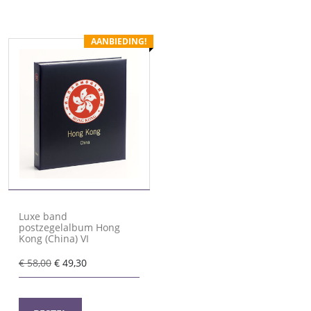
AANBIEDING!
Luxe band
postzegelalbum Hong
Kong (China) VI
Oorspronkelijke
Huidige
€
58,00
€
49,30
prijs
prijs
was:
is:
€ 58,00.
€ 49,30.