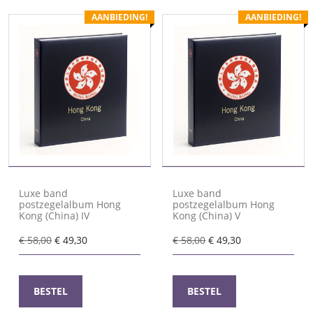
AANBIEDING!
AANBIEDING!
Luxe band
Luxe band
postzegelalbum Hong
postzegelalbum Hong
Kong (China) IV
Kong (China) V
Oorspronkelijke
Huidige
Oorspronkelijke
Huidige
€
58,00
€
49,30
€
58,00
€
49,30
prijs
prijs
prijs
prijs
was:
is:
was:
is:
€ 58,00.
€ 49,30.
€ 58,00.
€ 49,30.
BESTEL
BESTEL