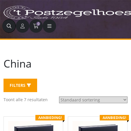
Zoeken
0
China
FILTERS
Toont alle 7 resultaten
AANBIEDING!
AANBIEDING!