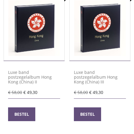
Luxe band
Luxe band
postzegelalbum Hong
postzegelalbum Hong
Kong (China) II
Kong (China) III
Oorspronkelijke
Huidige
Oorspronkelijke
Huidige
€
58,00
€
49,30
€
58,00
€
49,30
prijs
prijs
prijs
prijs
was:
is:
was:
is:
€ 58,00.
€ 49,30.
€ 58,00.
€ 49,30.
BESTEL
BESTEL