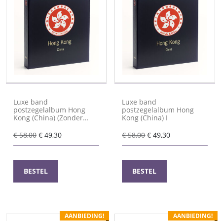
Luxe band
Luxe band
postzegelalbum Hong
postzegelalbum Hong
Kong (China) (Zonder
Kong (China) I
Nummer)
Oorspronkelijke
Huidige
Oorspronkelijke
Huidige
€
58,00
€
49,30
€
58,00
€
49,30
prijs
prijs
prijs
prijs
was:
is:
was:
is:
€ 58,00.
€ 49,30.
€ 58,00.
€ 49,30.
BESTEL
BESTEL
AANBIEDING!
AANBIEDING!