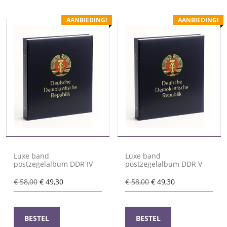
AANBIEDING!
AANBIEDING!
Luxe band
Luxe band
postzegelalbum DDR IV
postzegelalbum DDR V
Oorspronkelijke
Huidige
Oorspronkelijke
Huidige
€
58,00
€
49,30
€
58,00
€
49,30
prijs
prijs
prijs
prijs
was:
is:
was:
is:
€ 58,00.
€ 49,30.
€ 58,00.
€ 49,30.
BESTEL
BESTEL