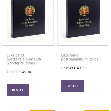
Luxe band
Luxe band
postzegelalbum DDR
postzegelalbum DDR I
(Zonder Nummer)
Oorspronkelijke
Huidige
€
58,00
€
49,30
Oorspronkelijke
Huidige
€
58,00
€
49,30
prijs
prijs
prijs
prijs
was:
is:
was:
is:
€ 58,00.
€ 49,30.
BESTEL
€ 58,00.
€ 49,30.
BESTEL