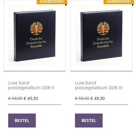
AANBIEDING!
AANBIEDING!
Luxe band
Luxe band
postzegelalbum DDR II
postzegelalbum DDR III
Oorspronkelijke
Huidige
Oorspronkelijke
Huidige
€
58,00
€
49,30
€
58,00
€
49,30
prijs
prijs
prijs
prijs
was:
is:
was:
is:
€ 58,00.
€ 49,30.
€ 58,00.
€ 49,30.
BESTEL
BESTEL