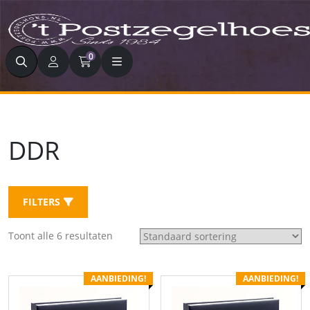
Zoeken
0
DDR
FILTERS
Toont alle 6 resultaten
AANBIEDING!
AANBIEDING!